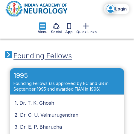
Login
Menu
Social
App
Quick Links
Founding Fellows
1995
Founding Fellows (as approved by EC and GB in
September 1995 and awarded FIAN in 1996)
1. Dr. T. K. Ghosh
2. Dr. C. U. Velmurugendran
3. Dr. E. P. Bharucha